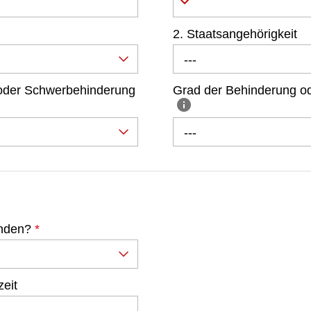
2. Staatsangehörigkeit
---
 oder Schwerbehinderung
Grad der Behinderung o
---
unden?
*
zeit