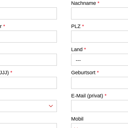
Nachname
*
er
*
PLZ
*
Land
*
---
JJJ)
*
Geburtsort
*
E-Mail (privat)
*
Mobil